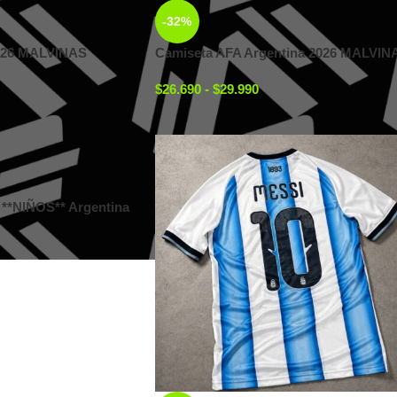
-32%
026 MALVINAS
Camiseta AFA Argentina 2026 MALVIN
$
26.690
-
$
29.990
**NIÑOS** Argentina