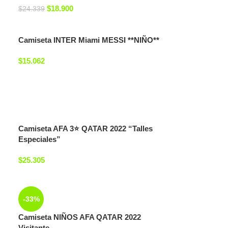
$
18.900
$
24.339
Camiseta INTER Miami MESSI **NIÑO**
$
15.062
Camiseta AFA 3⭐ QATAR 2022 “Talles
Especiales”
$
25.305
-33%
Camiseta NIÑOS AFA QATAR 2022
Visitante