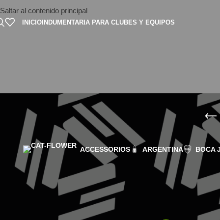
Saltar al contenido principal
INICIO
INDUMENTARIA PARA CLUBES Y EQUIPOS
ACCESSORIOS
ARGENTINA
BOCA 
FILTER BY PRICE
Inicio
/
Argentina