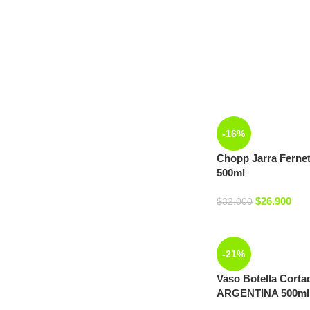
-16%
Chopp Jarra Fern
500ml
$
26.900
$
32.000
-21%
Vaso Botella Corta
ARGENTINA 500ml