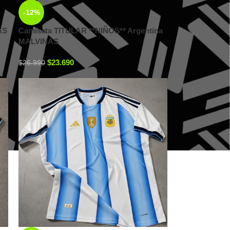
-12%
AS
Camiseta TITULAR **NIÑOS** Argentina
MALVINAS
$
23.690
$
26.990