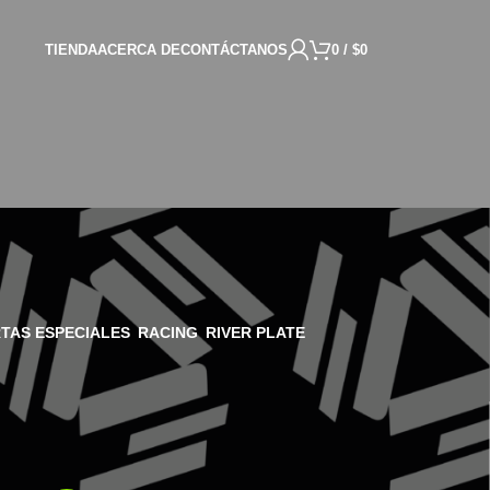
TIENDA
ACERCA DE
CONTÁCTANOS
0
/
$
0
TAS ESPECIALES
RACING
RIVER PLATE
18
24