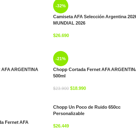
-32%
Camiseta AFA Selección Argentina 202
MUNDIAL 2026
$
26.690
-21%
et AFA ARGENTINA
Chopp Cortada Fernet AFA ARGENTIN
500ml
$
18.990
$
23.900
Chopp Un Poco de Ruido 650cc
Personalizable
da Fernet AFA
$
26.449