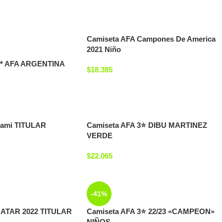
Camiseta AFA Campones De America
2021 Niño
** AFA ARGENTINA
$
18.385
iami TITULAR
Camiseta AFA 3⭐ DIBU MARTINEZ
VERDE
$
22.065
-41%
QATAR 2022 TITULAR
Camiseta AFA 3⭐ 22/23 «CAMPEON»
NIÑOS