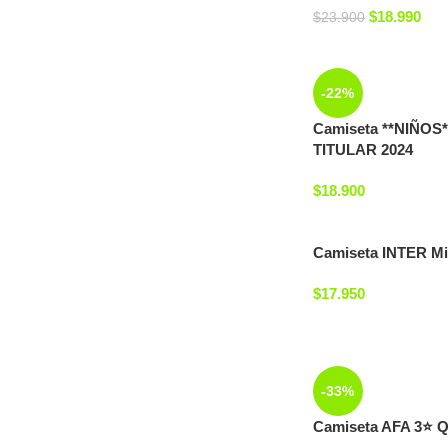
$
18.990
$
23.900
-22%
Camiseta **NIÑOS
TITULAR 2024
$
18.900
Camiseta INTER M
$
17.950
-33%
Camiseta AFA 3⭐ 