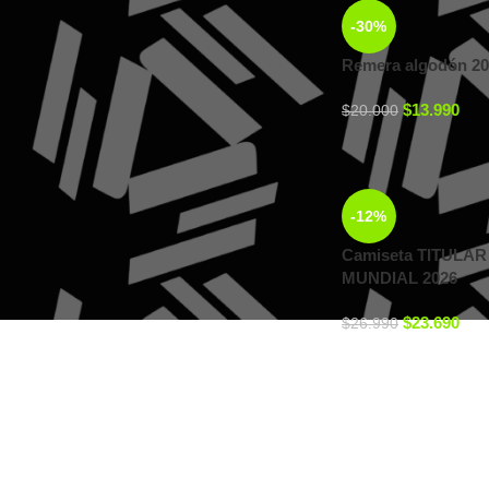
-30%
Remera algodón 2
$
13.990
$
20.000
FILTRAR
STOCK STATUS
-12%
Camiseta TITULAR 
En oferta
MUNDIAL 2026
En stock
$
23.690
$
26.990