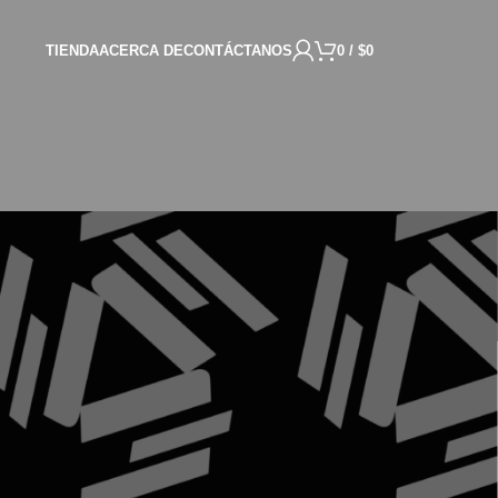
TIENDA
ACERCA DE
CONTÁCTANOS
0
/
$
0