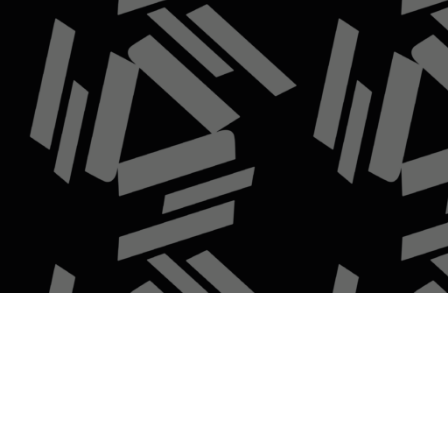
Based on
WoodMart
theme
2025
WooCommerce Themes
.