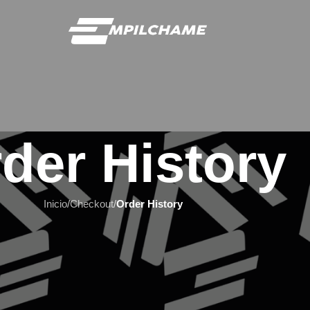
der History
Inicio
/
Checkout
/
Order History