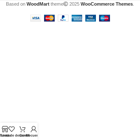
Based on
WoodMart
theme
2025
WooCommerce Themes
.
Tienda
Lista de deseos
Carrito
Mi cuenta