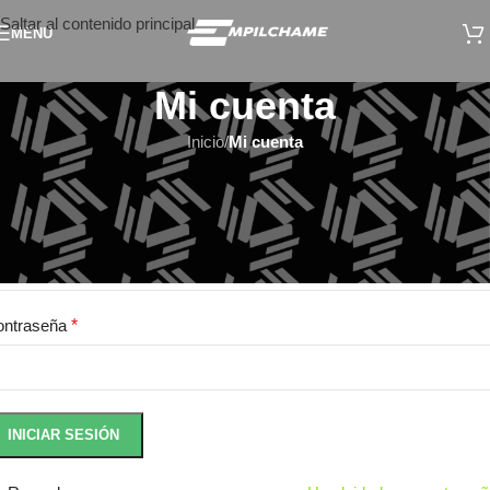
Saltar al contenido principal
MENÚ
Mi cuenta
Inicio
/
Mi cuenta
cceder
mbre de usuario o correo electrónico
*
ontraseña
*
INICIAR SESIÓN