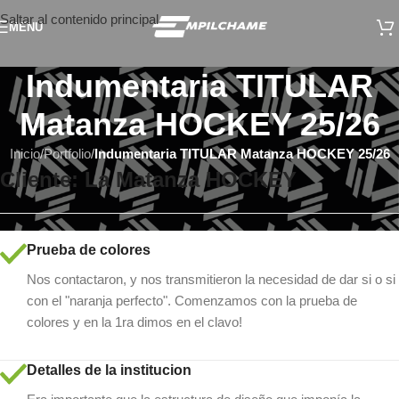
Saltar al contenido principal
MENÚ
Indumentaria TITULAR
Matanza HOCKEY 25/26
Inicio
/
Portfolio
/
Indumentaria TITULAR Matanza HOCKEY 25/26
Cliente: La Matanza HOCKEY
Prueba de colores
Nos contactaron, y nos transmitieron la necesidad de dar si o si
con el "naranja perfecto". Comenzamos con la prueba de
colores y en la 1ra dimos en el clavo!
Detalles de la institucion