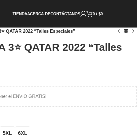
TIENDA
ACERCA DE
CONTÁCTANOS
0
/
$
0
3⭐ QATAR 2022 “Talles Especiales”
A 3⭐ QATAR 2022 “Talles
ener el ENVIO GRATIS!
5XL
6XL