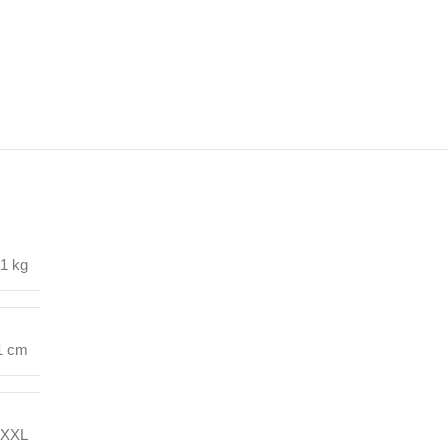
,1 kg
1 cm
XXL