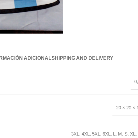
RMACIÓN ADICIONAL
SHIPPING AND DELIVERY
0
20 × 20 × 
3XL
,
4XL
,
5XL
,
6XL
,
L
,
M
,
S
,
XL
,