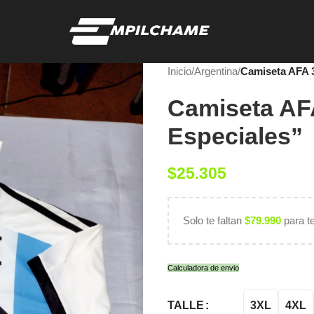
Inicio
/
Argentina
/
Camiseta AFA 
Camiseta AF
Especiales”
$
25.305
Solo te faltan
$
79.990
para t
Calculadora de envio
3XL
4XL
TALLE