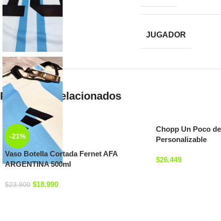
JUGADOR
Productos relacionados
Chopp Un Poco de
-21%
Personalizable
Vaso Botella Cortada Fernet AFA
$
26.449
ARGENTINA 500ml
$
18.990
$
23.900