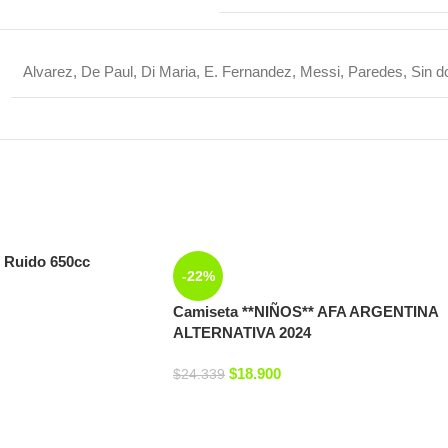
Alvarez
,
De Paul
,
Di Maria
,
E. Fernandez
,
Messi
,
Paredes
,
Sin d
 Ruido 650cc
-22%
Camiseta **NIÑOS** AFA ARGENTINA
ALTERNATIVA 2024
$
18.900
$
24.339