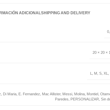
RMACIÓN ADICIONAL
SHIPPING AND DELIVERY
0
20 × 20 × 
L
,
M
,
S
,
XL
,
z
,
Di Maria
,
E. Fernandez
,
Mac Allister
,
Messi
,
Molina
,
Montiel
,
Otame
Paredes
,
PERSONALIZAR
,
Sin d