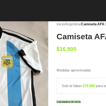
Inicio
/
Argentina
/
Camiseta AFA
Camiseta AF
$
16.900
Medidas aproximadas
Solo te faltan
$
79.990
para t
Calculadora de envio