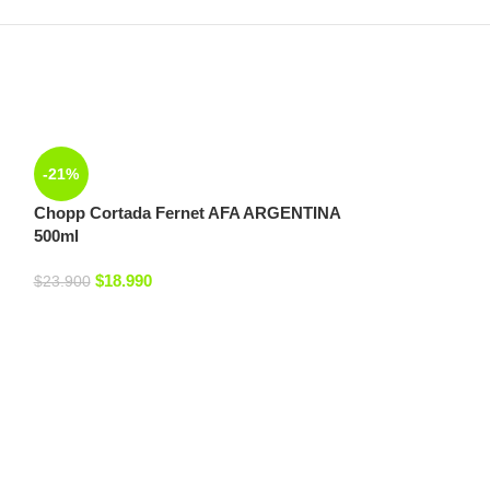
-21%
Chopp Cortada Fernet AFA ARGENTINA
500ml
$
18.990
$
23.900
Camiseta AFA 
VERDE