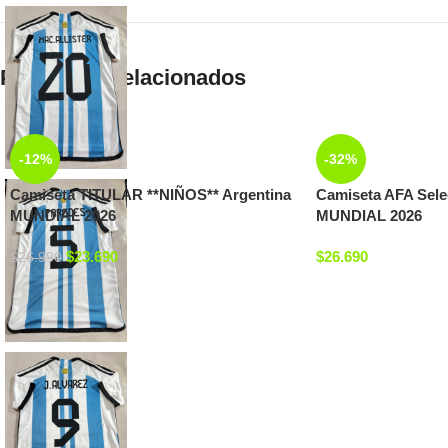
Productos relacionados
-12%
-32%
Camiseta TITULAR **NIÑOS** Argentina
Camiseta AFA Sele
MUNDIAL 2026
MUNDIAL 2026
$
23.690
$
26.690
$
26.990