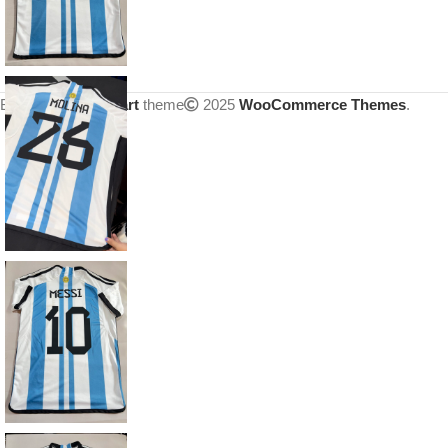
Based on
WoodMart
theme
2025
WooCommerce Themes
.