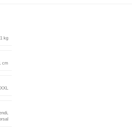
,1 kg
1 cm
XXL
ndi
,
orsal