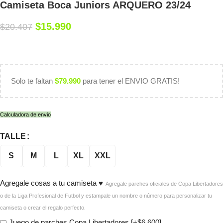
Camiseta Boca Juniors ARQUERO 23/24
$
15.990
$
20.407
Solo te faltan
$
79.990
para tener el ENVIO GRATIS!
Calculadora de envio
TALLE
S
M
L
XL
XXL
Agregale cosas a tu camiseta ♥
Agregale parches oficiales de Copa Libertadores
o de la Liga Profesional de Futbol y estampale un nombre o número para personalizar tu
camiseta o crear el regalo perfecto.
Juego de parches Copa Libertadores
[+$6.600]