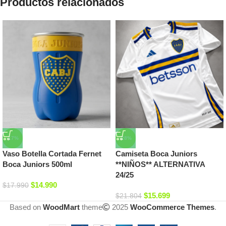
Productos relacionados
-17%
-28%
Vaso Botella Cortada Fernet
Camiseta Boca Juniors
Boca Juniors 500ml
**NIÑOS** ALTERNATIVA
24/25
$
14.990
$
17.990
$
15.699
$
21.804
Based on
WoodMart
theme
2025
WooCommerce Themes
.