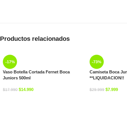
Productos relacionados
-17%
-73%
Vaso Botella Cortada Fernet Boca
Camiseta Boca Ju
Juniors 500ml
**LIQUIDACION!!
$
14.990
$
7.999
$
17.990
$
29.999