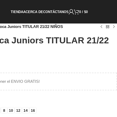
TIENDA
ACERCA DE
CONTÁCTANOS
0
/
$
0
oca Juniors TITULAR 21/22 NIÑOS
ca Juniors TITULAR 21/22
ener el ENVIO GRATIS!
8
10
12
14
16