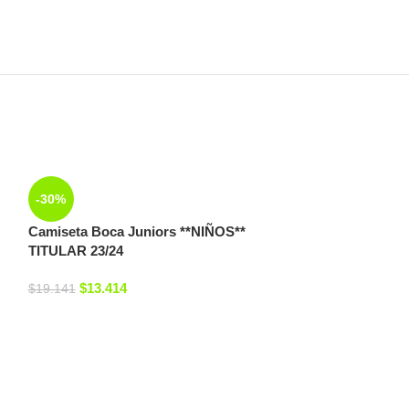
-30%
Camiseta Boca Juniors **NIÑOS**
TITULAR 23/24
$
13.414
$
19.141