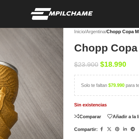
Inicio
/
Argentina
/
Chopp Copa Mu
Chopp Copa 
$
18.990
$
23.900
Solo te faltan
$
79.990
para t
Sin existencias
Comparar
Añadir a la 
Compartir: