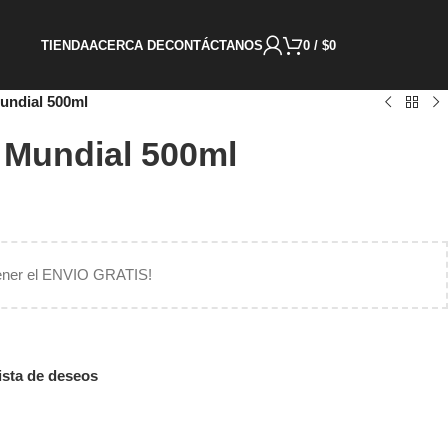
TIENDA
ACERCA DE
CONTÁCTANOS
0
/
$
0
ndial 500ml
Mundial 500ml
ener el ENVIO GRATIS!
lista de deseos