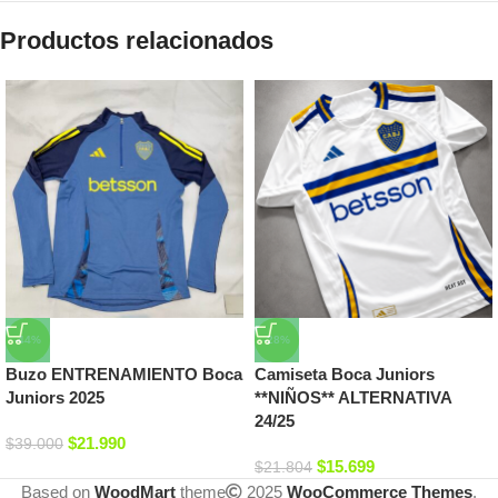
Productos relacionados
-44%
-28%
Buzo ENTRENAMIENTO Boca
Camiseta Boca Juniors
Juniors 2025
**NIÑOS** ALTERNATIVA
24/25
$
21.990
$
39.000
$
15.699
$
21.804
Based on
WoodMart
theme
2025
WooCommerce Themes
.