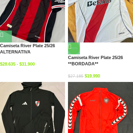
Camiseta River Plate 25/26
-26%
ALTERNATIVA
Camiseta River Plate 25/26
**BORDADA**
$
28.635
-
$
31.900
$
19.990
$
27.185