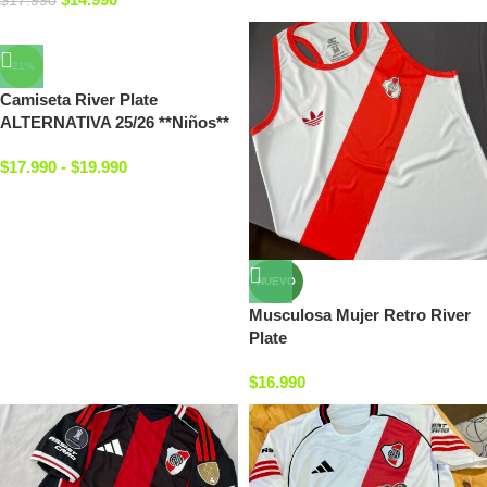
$
17.990
-21%
Camiseta River Plate
ALTERNATIVA 25/26 **Niños**
$
17.990
-
$
19.990
NUEVO
Musculosa Mujer Retro River
Plate
$
16.990