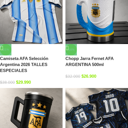
-21%
-16%
Camiseta AFA Selección
Chopp Jarra Fernet AFA
Argentina 2026 TALLES
ARGENTINA 500ml
ESPECIALES
$
26.900
$
32.000
$
29.990
$
38.000