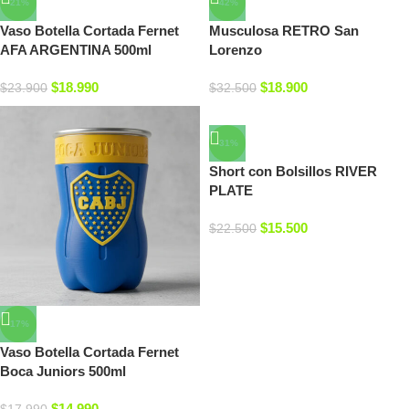
-21%
-42%
Vaso Botella Cortada Fernet
Musculosa RETRO San
AFA ARGENTINA 500ml
Lorenzo
$
18.990
$
18.900
$
23.900
$
32.500
-31%
Short con Bolsillos RIVER
PLATE
$
15.500
$
22.500
-17%
Vaso Botella Cortada Fernet
Boca Juniors 500ml
$
14.990