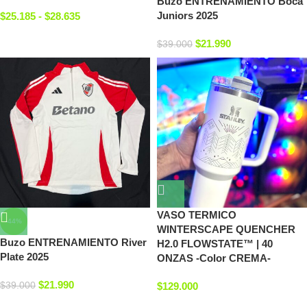
Buzo ENTRENAMIENTO Boca
Juniors 2025
$
25.185
-
$
28.635
$
21.990
$
39.000
VASO TERMICO
-44%
WINTERSCAPE QUENCHER
Buzo ENTRENAMIENTO River
H2.0 FLOWSTATE™ | 40
Plate 2025
ONZAS -Color CREMA-
$
21.990
$
39.000
$
129.000