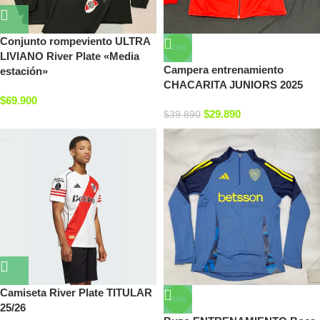
Conjunto rompeviento ULTRA
-25%
LIVIANO River Plate «Media
Campera entrenamiento
estación»
CHACARITA JUNIORS 2025
$
69.900
$
29.890
$
39.890
Camiseta River Plate TITULAR
-44%
25/26