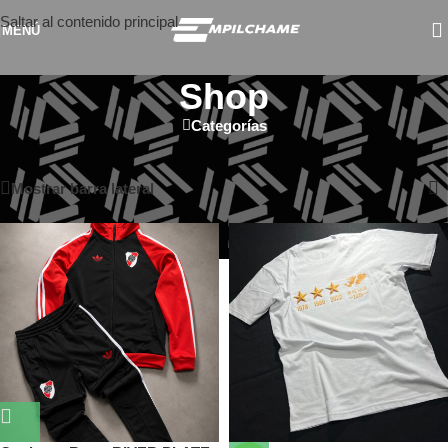
Saltar al contenido principal
MENÚ
Shop
Categorías
Inicio
/
Shop
Mostrando 1–24 de 93 resultados
Mostrar barra lateral