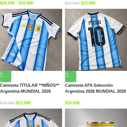
$
26.690
-
$
29.990
$
23.690
$
26.990
-12%
-32%
Camiseta TITULAR **NIÑOS**
Camiseta AFA Selección
Argentina MUNDIAL 2026
Argentina 2026 MUNDIAL 2026
$
23.690
$
26.690
$
26.990