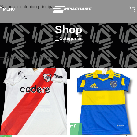
Saltar al contenido principal
MENÚ
Shop
Categorías
Inicio
/
Shop
/
Página 4
Mostrando 73–94 de 94 resultados
Mostrar barra lateral