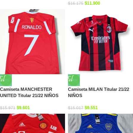
$
11.900
$
16.175
-40%
-36%
Camiseta MANCHESTER
Camiseta MILAN Titular 21/22
UNITED Titular 21/22 NIÑOS
NIÑOS
$
9.601
$
9.551
$
15.971
$
15.017