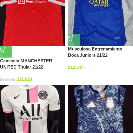
Musculosa Entrenamiento
-43%
Boca Juniors 21/22
Camiseta MANCHESTER
UNITED Titular 21/22
$
12.547
$
11.629
$
20.551