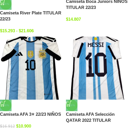
Camiseta Boca Juniors NIÑOS
-36%
TITULAR 22/23
Camiseta River Plate TITULAR
22/23
$
14.807
$
15.293
-
$
21.606
-36%
-26%
Camiseta AFA 3⭐ 22/23 NIÑOS
Camiseta AFA Selección
QATAR 2022 TITULAR
$
10.900
$
16.912