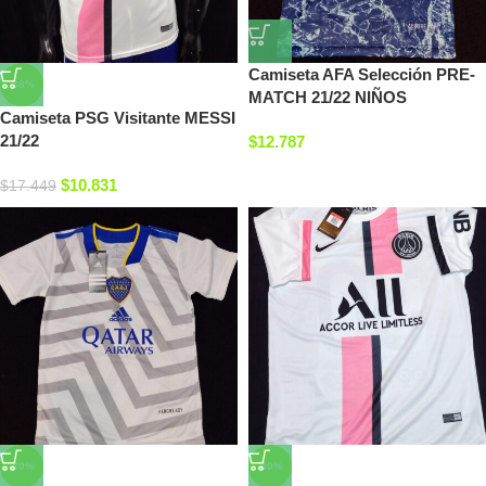
Camiseta AFA Selección PRE-
-38%
MATCH 21/22 NIÑOS
Camiseta PSG Visitante MESSI
21/22
$
12.787
$
10.831
$
17.449
-40%
-40%