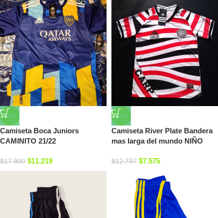
-37%
-41%
Camiseta Boca Juniors
Camiseta River Plate Bandera
CAMINITO 21/22
mas larga del mundo NIÑO
$
11.219
$
7.575
$
17.900
$
12.787